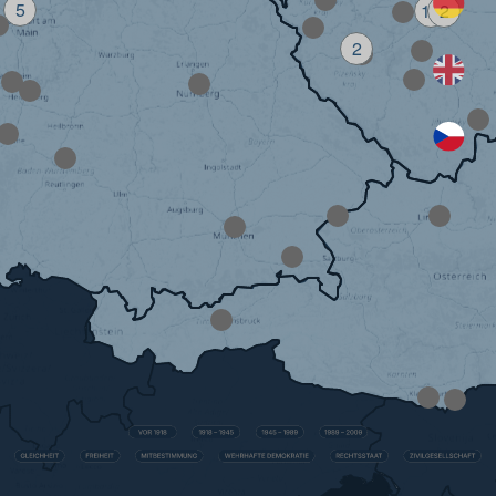
5
11
2
2
Milesto
Europea