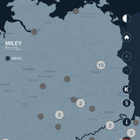
10
MI
2
2
2
3